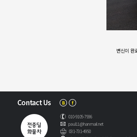
변신이 완료
Contact Us
010-9105-7936
paul11@hanmail.net
031-731-4950