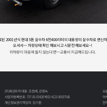
된 2001년식 현대 5톤 살수차 6천400리터의 대용량의 살수차로 변신
오셔서~~ 차량상태 확인 해보시고 시운전 해보세요~!
위차량이 마음에 들지 않는다면~~
교통비 지급해드립니다.
(주)화성트럭 대표 : 조한태, 강명숙
오늘
사업자등록번호 : 737-81-03428 제02-4123-000370호
어제
개인정보관리책임자 : 김기환
전체