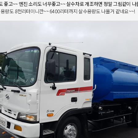
 좋고~~ 엔진 소리도 너무좋고~~ 살수차로 개조하면 정말 그림같이 나
용량도 8천리터이니깐~~ 6400리터까지 살수용량도 나올거 같네요~~!